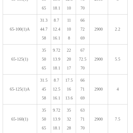
65
18.1
10
70
31.3
8.7
11
66
65-100(1)A
44.7
12.4
10
72
2900
2.2
58
16.1
8
69
35
9.72
22
67
65-125(1)
50
13.9
20
72.5
2900
5.5
65
18.1
17
70
31.5
8.7
17.5
66
65-125(1)A
45
12.5
16
71
2900
4
58
16.1
13.6
69
35
9.72
35
63
65-160(1)
50
13.9
32
71
2900
7.5
65
18.1
28
70