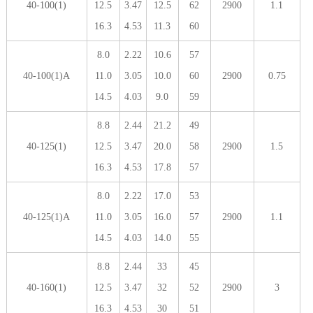
40-100(1)
12.5
3.47
12.5
62
2900
1.1
16.3
4.53
11.3
60
8.0
2.22
10.6
57
40-100(1)A
11.0
3.05
10.0
60
2900
0.75
14.5
4.03
9.0
59
8.8
2.44
21.2
49
40-125(1)
12.5
3.47
20.0
58
2900
1.5
16.3
4.53
17.8
57
8.0
2.22
17.0
53
40-125(1)A
11.0
3.05
16.0
57
2900
1.1
14.5
4.03
14.0
55
8.8
2.44
33
45
40-160(1)
12.5
3.47
32
52
2900
3
16.3
4.53
30
51