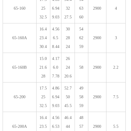
65-160
25
6.94
32
63
2900
4
32.5
9.03
27.5
60
16.4
4.56
30
54
65-160A
23.4
6.5
28
62
2900
3
30.4
8.44
24
59
15.0
4.17
26
65-160B
21.6
6.0
24
58
2900
2.2
28
7.78
20.6
17.5
4.86
52.7
49
65-200
25
6.94
50
58
2900
7.5
32.5
9.03
45.5
59
16.4
4.56
46.4
48
65-200A
23.5
6.53
44
57
2900
5.5