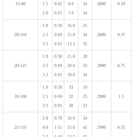
15-80
1.5
0.42
8.0
34
2800
0.18
2.0
0.55
7.0
34
1.8
0.50
16.0
25
20-110
2.5
0.69
15.0
34
2800
0.37
3.3
0.91
13.5
35
1.8
0.50
21.0
28
20-125
2.5
0.69
20.0
35
2800
0.75
3.3
0.91
18.6
34
1.8
0.50
33
19
20-160
2.5
0.69
32
25
2900
1.5
3.3
0.91
30
23
2.8
0.78
16.0
34
25-110
4.0
1.11
15.0
42
2900
0.55
5.2
1.44
13.5
41