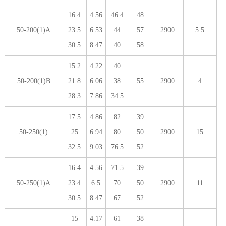
16.4
4.56
46.4
48
50-200(1)A
23.5
6.53
44
57
2900
5.5
30.5
8.47
40
58
15.2
4.22
40
50-200(1)B
21.8
6.06
38
55
2900
4
28.3
7.86
34.5
17.5
4.86
82
39
50-250(1)
25
6.94
80
50
2900
15
32.5
9.03
76.5
52
16.4
4.56
71.5
39
50-250(1)A
23.4
6.5
70
50
2900
11
30.5
8.47
67
52
15
4.17
61
38