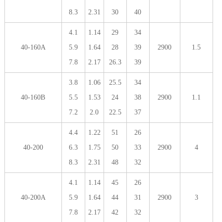
8.3
2.31
30
40
4.1
1.14
29
34
40-160A
5.9
1.64
28
39
2900
1.5
7.8
2.17
26.3
39
3.8
1.06
25.5
34
40-160B
5.5
1.53
24
38
2900
1.1
7.2
2.0
22.5
37
4.4
1.22
51
26
40-200
6.3
1.75
50
33
2900
4
8.3
2.31
48
32
4.1
1.14
45
26
40-200A
5.9
1.64
44
31
2900
3
7.8
2.17
42
32