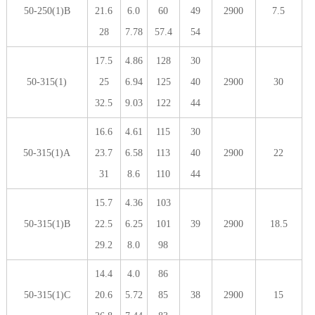
50-250(1)B
21.6
6.0
60
49
2900
7.5
28
7.78
57.4
54
17.5
4.86
128
30
50-315(1)
25
6.94
125
40
2900
30
32.5
9.03
122
44
16.6
4.61
115
30
50-315(1)A
23.7
6.58
113
40
2900
22
31
8.6
110
44
15.7
4.36
103
50-315(1)B
22.5
6.25
101
39
2900
18.5
29.2
8.0
98
14.4
4.0
86
50-315(1)C
20.6
5.72
85
38
2900
15