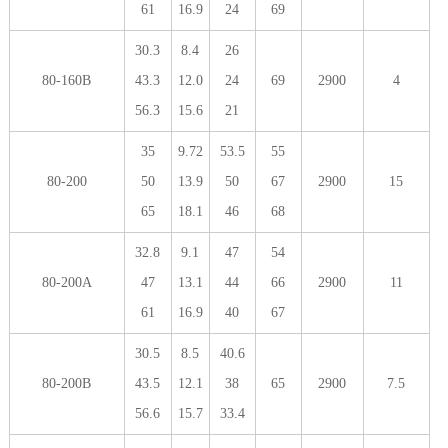
61
16.9
24
69
30.3
8.4
26
80-160B
43.3
12.0
24
69
2900
4
56.3
15.6
21
35
9.72
53.5
55
80-200
50
13.9
50
67
2900
15
65
18.1
46
68
32.8
9.1
47
54
80-200A
47
13.1
44
66
2900
11
61
16.9
40
67
30.5
8.5
40.6
80-200B
43.5
12.1
38
65
2900
7.5
56.6
15.7
33.4