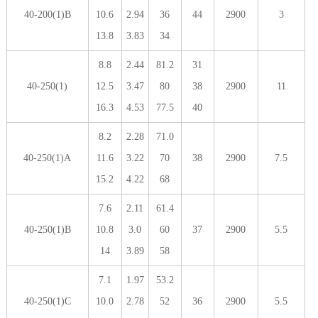
40-200(1)B
10.6
2.94
36
44
2900
3
13.8
3.83
34
8.8
2.44
81.2
31
40-250(1)
12.5
3.47
80
38
2900
11
16.3
4.53
77.5
40
8.2
2.28
71.0
40-250(1)A
11.6
3.22
70
38
2900
7.5
15.2
4.22
68
7.6
2.11
61.4
40-250(1)B
10.8
3.0
60
37
2900
5.5
14
3.89
58
7.1
1.97
53.2
40-250(1)C
10.0
2.78
52
36
2900
5.5