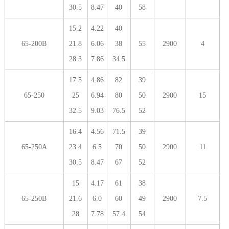
30.5
8.47
40
58
15.2
4.22
40
65-200B
21.8
6.06
38
55
2900
4
28.3
7.86
34.5
17.5
4.86
82
39
65-250
25
6.94
80
50
2900
15
32.5
9.03
76.5
52
16.4
4.56
71.5
39
65-250A
23.4
6.5
70
50
2900
11
30.5
8.47
67
52
15
4.17
61
38
65-250B
21.6
6.0
60
49
2900
7.5
28
7.78
57.4
54