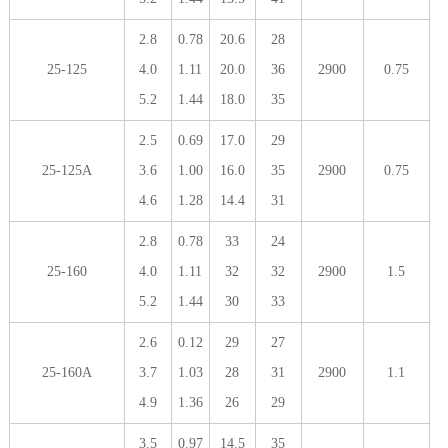
2.8
0.78
20.6
28
25-125
4.0
1.11
20.0
36
2900
0.75
5.2
1.44
18.0
35
2.5
0.69
17.0
29
25-125A
3.6
1.00
16.0
35
2900
0.75
4.6
1.28
14.4
31
2.8
0.78
33
24
25-160
4.0
1.11
32
32
2900
1.5
5.2
1.44
30
33
2.6
0.12
29
27
25-160A
3.7
1.03
28
31
2900
1.1
4.9
1.36
26
29
3.5
0.97
14.5
35