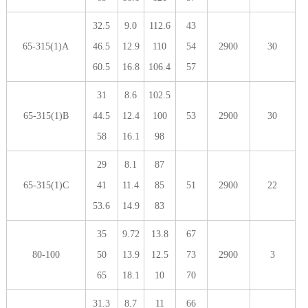
32.5
9.0
112.6
43
65-315(1)A
46.5
12.9
110
54
2900
30
60.5
16.8
106.4
57
31
8.6
102.5
65-315(1)B
44.5
12.4
100
53
2900
30
58
16.1
98
29
8.1
87
65-315(1)C
41
11.4
85
51
2900
22
53.6
14.9
83
35
9.72
13.8
67
80-100
50
13.9
12.5
73
2900
3
65
18.1
10
70
31.3
8.7
11
66