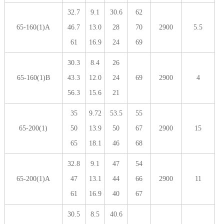
32.7
9.1
30.6
62
65-160(1)A
46.7
13.0
28
70
2900
5.5
61
16.9
24
69
30.3
8.4
26
65-160(1)B
43.3
12.0
24
69
2900
4
56.3
15.6
21
35
9.72
53.5
55
65-200(1)
50
13.9
50
67
2900
15
65
18.1
46
68
32.8
9.1
47
54
65-200(1)A
47
13.1
44
66
2900
11
61
16.9
40
67
30.5
8.5
40.6