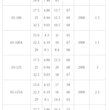
26.8
7.44
83
17.5
4.86
13.7
67
65-100
25
6.94
12.5
69
2900
1.5
32.5
9.03
10.5
69
15.6
4.3
11
65
65-100A
22.3
6.19
10
67
2900
1.1
29
8.1
8.4
68
17.5
4.86
21.5
60
65-125
25
6.94
20
68
2900
3
32.5
9.03
18
67
15.6
4.33
17
58
65-125A
22.3
6.19
16
66
2900
2.2
29
8.1
14.4
65
17.5
4.86
34.4
54