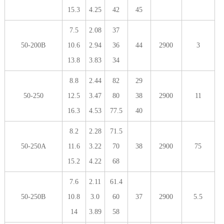
15.3
4.25
42
45
7.5
2.08
37
50-200B
10.6
2.94
36
44
2900
3
13.8
3.83
34
8.8
2.44
82
29
50-250
12.5
3.47
80
38
2900
11
16.3
4.53
77.5
40
8.2
2.28
71.5
50-250A
11.6
3.22
70
38
2900
75
15.2
4.22
68
7.6
2.11
61.4
50-250B
10.8
3.0
60
37
2900
5.5
14
3.89
58