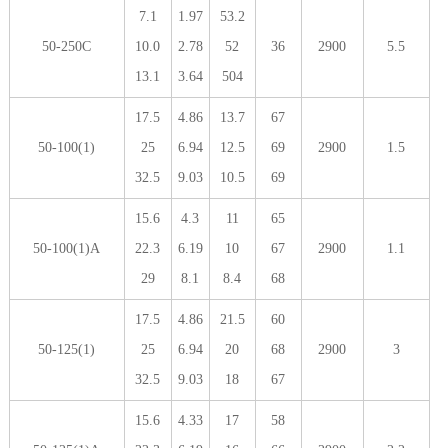
7.1
1.97
53.2
50-250C
10.0
2.78
52
36
2900
5.5
13.1
3.64
504
17.5
4.86
13.7
67
50-100(1)
25
6.94
12.5
69
2900
1.5
32.5
9.03
10.5
69
15.6
4.3
11
65
50-100(1)A
22.3
6.19
10
67
2900
1.1
29
8.1
8.4
68
17.5
4.86
21.5
60
50-125(1)
25
6.94
20
68
2900
3
32.5
9.03
18
67
15.6
4.33
17
58