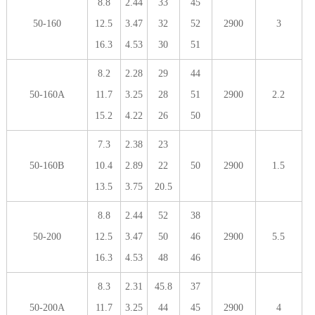
8.8
2.44
33
45
50-160
12.5
3.47
32
52
2900
3
16.3
4.53
30
51
8.2
2.28
29
44
50-160A
11.7
3.25
28
51
2900
2.2
15.2
4.22
26
50
7.3
2.38
23
50-160B
10.4
2.89
22
50
2900
1.5
13.5
3.75
20.5
8.8
2.44
52
38
50-200
12.5
3.47
50
46
2900
5.5
16.3
4.53
48
46
8.3
2.31
45.8
37
50-200A
11.7
3.25
44
45
2900
4