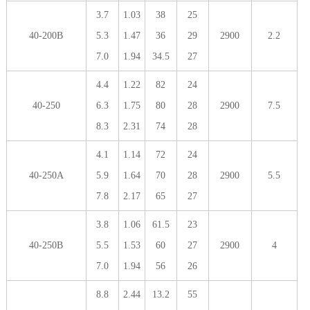
3.7
1.03
38
25
40-200B
5.3
1.47
36
29
2900
2.2
7.0
1.94
34.5
27
4.4
1.22
82
24
40-250
6.3
1.75
80
28
2900
7.5
8.3
2.31
74
28
4.1
1.14
72
24
40-250A
5.9
1.64
70
28
2900
5.5
7.8
2.17
65
27
3.8
1.06
61.5
23
40-250B
5.5
1.53
60
27
2900
4
7.0
1.94
56
26
8.8
2.44
13.2
55