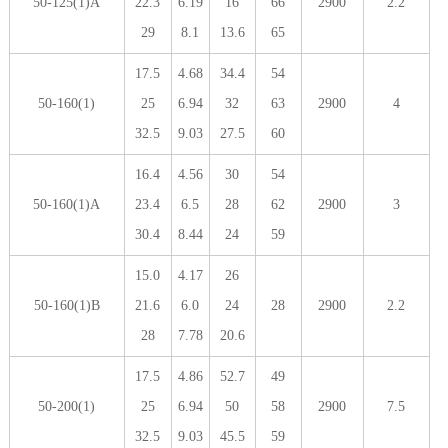
50-125(1)A
22.3
6.19
16
66
2900
2.2
29
8.1
13.6
65
17.5
4.68
34.4
54
50-160(1)
25
6.94
32
63
2900
4
32.5
9.03
27.5
60
16.4
4.56
30
54
50-160(1)A
23.4
6.5
28
62
2900
3
30.4
8.44
24
59
15.0
4.17
26
50-160(1)B
21.6
6.0
24
28
2900
2.2
28
7.78
20.6
17.5
4.86
52.7
49
50-200(1)
25
6.94
50
58
2900
7.5
32.5
9.03
45.5
59