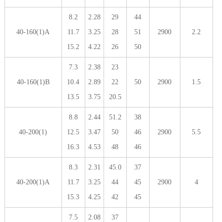
8.2
2.28
29
44
40-160(1)A
11.7
3.25
28
51
2900
2.2
15.2
4.22
26
50
7.3
2.38
23
40-160(1)B
10.4
2.89
22
50
2900
1.5
13.5
3.75
20.5
8.8
2.44
51.2
38
40-200(1)
12.5
3.47
50
46
2900
5.5
16.3
4.53
48
46
8.3
2.31
45.0
37
40-200(1)A
11.7
3.25
44
45
2900
4
15.3
4.25
42
45
7.5
2.08
37