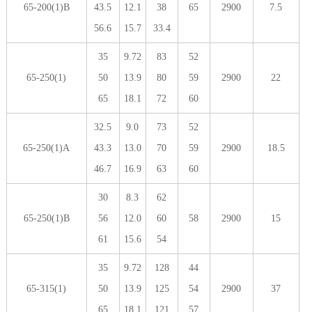
65-200(1)B
43.5
12.1
38
65
2900
7.5
56.6
15.7
33.4
35
9.72
83
52
65-250(1)
50
13.9
80
59
2900
22
65
18.1
72
60
32.5
9.0
73
52
65-250(1)A
43.3
13.0
70
59
2900
18.5
46.7
16.9
63
60
30
8.3
62
65-250(1)B
56
12.0
60
58
2900
15
61
15.6
54
35
9.72
128
44
65-315(1)
50
13.9
125
54
2900
37
65
18.1
121
57