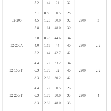
5.2
1.44
21
32
3.1
0.86
50.5
28
32-200
4.5
1.25
50.0
32
2900
3
5.8
1.61
48.0
30
2.8
0.78
44.6
34
32-200A
4.0
1.11
44
40
2900
2.2
5.2
1.44
42.7
42
4.4
1.22
33.2
34
32-160(1)
6.3
1.75
32
40
2900
2.2
8.3
2.32
30.2
42
4.4
1.22
50.5
26
32-200(1)
6.3
1.75
50.0
33
2900
4
8.3
2.32
48.0
35