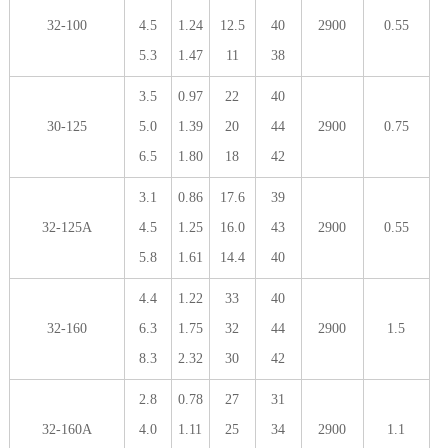
32-100
4.5
1.24
12.5
40
2900
0.55
5.3
1.47
11
38
3.5
0.97
22
40
30-125
5.0
1.39
20
44
2900
0.75
6.5
1.80
18
42
3.1
0.86
17.6
39
32-125A
4.5
1.25
16.0
43
2900
0.55
5.8
1.61
14.4
40
4.4
1.22
33
40
32-160
6.3
1.75
32
44
2900
1.5
8.3
2.32
30
42
2.8
0.78
27
31
32-160A
4.0
1.11
25
34
2900
1.1