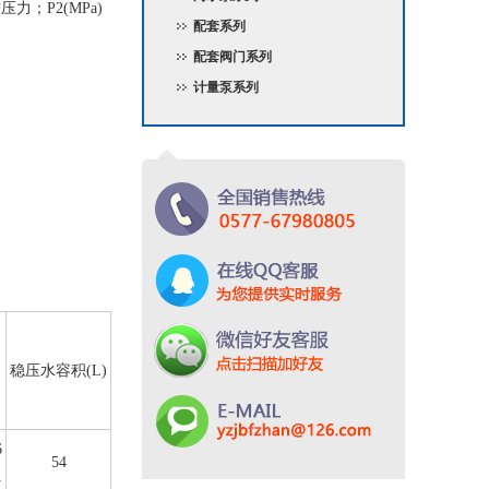
；P2(MPa)
配套系列
配套阀门系列
计量泵系列
稳压水容积(L)
6
54
1