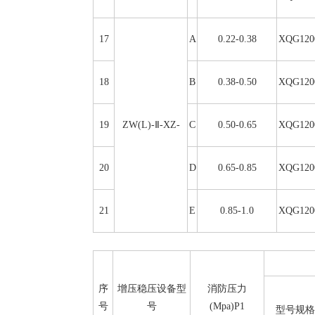
17
A
0.22-0.38
XQG120
18
B
0.38-0.50
XQG120
19
ZW(L)-Ⅱ-XZ-
C
0.50-0.65
XQG120
20
D
0.65-0.85
XQG120
21
E
0.85-1.0
XQG120
序
增压稳压设备型
消防压力
号
号
(Mpa)P1
型号规格