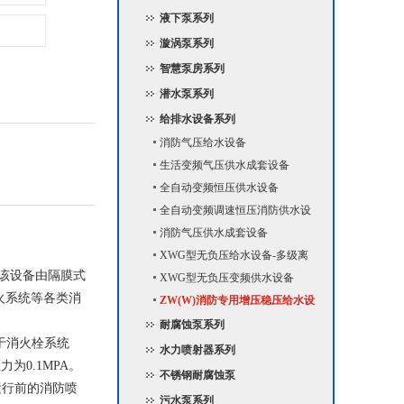
液下泵系列
漩涡泵系列
智慧泵房系列
潜水泵系列
给排水设备系列
消防气压给水设备
生活变频气压供水成套设备
全自动变频恒压供水设备
全自动变频调速恒压消防供水设
备
消防气压供水成套设备
XWG型无负压给水设备-多级离
该设备由隔膜式
心泵
XWG型无负压变频供水设备
火系统等各类消
ZW(W)消防专用增压稳压给水设
备
耐腐蚀泵系列
用于消火栓系统
水力喷射器系列
为0.1MPA。
不锈钢耐腐蚀泵
运行前的消防喷
污水泵系列