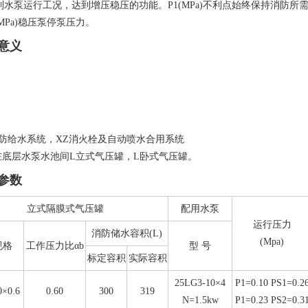
运行工况，达到增压稳压的功能。P1(MPa)不利点始终保持消防所需压力
(MPa)稳压泵停泵压力。
意义
防给水系统，XZ消火栓及自动喷水合用系统
在底层水泵水池间L立式气压罐，L卧式气压罐。
参数
立式隔膜式气压罐
配用水泵
运行压力
消防储水容积(L)
(Mpa)
规格
工作压力比αb
型 号
标定容积
实际容积
25LG3-10×4
P1=0.10 PS1=0.2
×0.6
0.60
300
319
N=1.5kw
P1=0.23 PS2=0.3