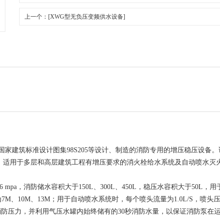
上一个：[XWG型无负压变频供水设备]
建筑标准设计图集98S205等设计、制造的消防专用的增压稳压设备。
，适用于多层和高层建筑工程有增压要求的消火栓给水系统及自动喷水灭
6 mpa，消防储水容积大于150L、300L、450L，稳压水容积大于50L，
为7M、10M、13M；用于自动喷水系统时，每个喷头流量为1.0L/S，喷头压力
压力，并利用气压水罐内始终储有的30秒消防水量，以保证消防泵在