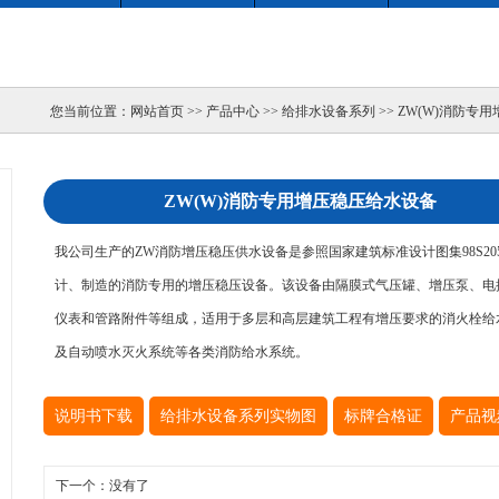
您当前位置：网站首页 >> 产品中心 >> 给排水设备系列 >> ZW(W)消防
ZW(W)消防专用增压稳压给水设备
我公司生产的ZW消防增压稳压供水设备是参照国家建筑标准设计图集98S20
计、制造的消防专用的增压稳压设备。该设备由隔膜式气压罐、增压泵、电
仪表和管路附件等组成，适用于多层和高层建筑工程有增压要求的消火栓给
及自动喷水灭火系统等各类消防给水系统。
说明书下载
给排水设备系列实物图
标牌合格证
产品视
下一个：没有了