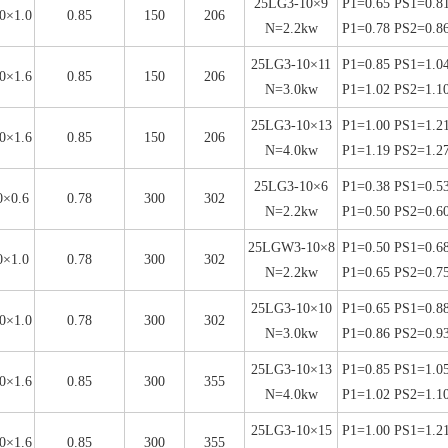
25LG3-10×9
P1=0.65 PS1=0.8
0×1.0
0.85
150
206
N=2.2kw
P1=0.78 PS2=0.8
25LG3-10×11
P1=0.85 PS1=1.0
0×1.6
0.85
150
206
N=3.0kw
P1=1.02 PS2=1.1
25LG3-10×13
P1=1.00 PS1=1.2
0×1.6
0.85
150
206
N=4.0kw
P1=1.19 PS2=1.2
25LG3-10×6
P1=0.38 PS1=0.5
×0.6
0.78
300
302
N=2.2kw
P1=0.50 PS2=0.6
25LGW3-10×8
P1=0.50 PS1=0.6
×1.0
0.78
300
302
N=2.2kw
P1=0.65 PS2=0.7
25LG3-10×10
P1=0.65 PS1=0.8
0×1.0
0.78
300
302
N=3.0kw
P1=0.86 PS2=0.9
25LG3-10×13
P1=0.85 PS1=1.0
0×1.6
0.85
300
355
N=4.0kw
P1=1.02 PS2=1.1
25LG3-10×15
P1=1.00 PS1=1.2
0×1.6
0.85
300
355