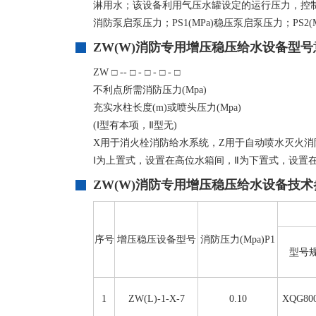
淋用水；该设备利用气压水罐设定的运行压力，控制水泵
消防泵启泵压力；PS1(MPa)稳压泵启泵压力；PS2
ZW(W)消防专用增压稳压给水设备
型号
ZW □ -- □ - □ - □ - □
不利点所需消防压力(Mpa)
充实水柱长度(m)或喷头压力(Mpa)
(Ⅰ型有本项，Ⅱ型无)
X用于消火栓消防给水系统，Z用于自动喷水灭火消
Ⅰ为上置式，设置在高位水箱间，Ⅱ为下置式，设置
ZW(W)消防专用增压稳压给水设备技术
序号
增压稳压设备型号
消防压力(Mpa)P1
型号
1
ZW(L)-1-X-7
0.10
XQG800